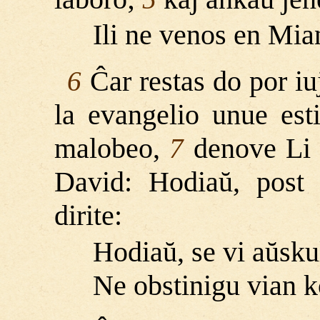
Ili ne venos en Mia
Ĉar restas do por iuj
6
la evangelio unue esti
malobeo,
denove Li d
7
David: Hodiaŭ, post 
dirite:
Hodiaŭ, se vi aŭsku
Ne obstinigu vian k