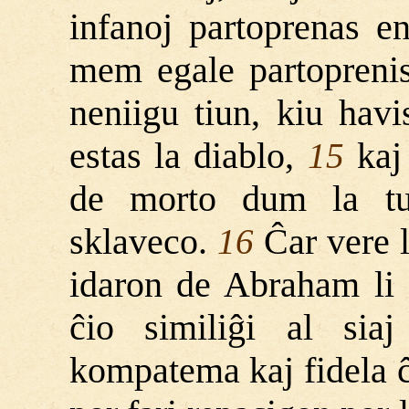
infanoj partoprenas e
mem egale partoprenis 
neniigu tiun, kiu havi
estas la diablo,
kaj 
15
de morto dum la tut
sklaveco.
Ĉar vere l
16
idaron de Abraham li 
ĉio similiĝi al siaj
kompatema kaj fidela ĉ