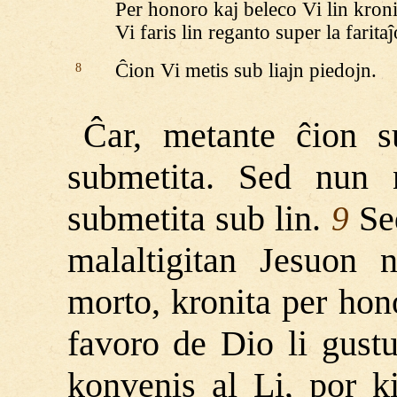
Per honoro kaj beleco Vi lin kroni
Vi faris lin reganto super la farita
Ĉion Vi metis sub liajn piedojn.
8
Ĉar, metante ĉion s
submetita. Sed nun 
submetita sub lin.
Sed
9
malaltigitan Jesuon 
morto, kronita per hon
favoro de Dio li gust
konvenis al Li, por ki