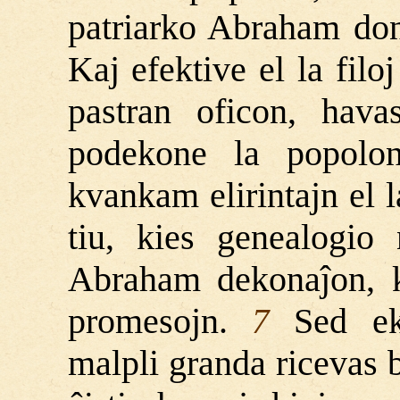
patriarko Abraham doni
Kaj efektive el la filoj
pastran oficon, hava
podekone la popolon,
kvankam elirintajn el
tiu, kies genealogio 
Abraham dekonaĵon, ka
promesojn.
Sed eks
7
malpli granda ricevas 